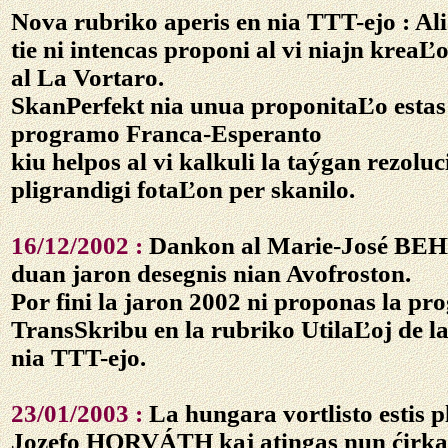
Nova rubriko aperis en nia TTT-ejo :
Al
tie ni intencas proponi al vi niajn kreaĽo
al La Vortaro.
SkanPerfekt nia unua proponitaĽo estas
programo Franca-Esperanto
kiu helpos al vi kalkuli la taýgan rezolu
pligrandigi fotaĽon per skanilo.
16/12/2002 :
Dankon al Marie-José BEH
duan jaron desegnis nian Avofroston.
Por fini la jaron 2002 ni proponas la p
TransSkribu
en la rubriko UtilaĽoj de l
nia TTT-ejo.
23/01/2003 :
La hungara vortlisto estis pl
Jozefo HORVÁTH kaj atingas nun ćirka