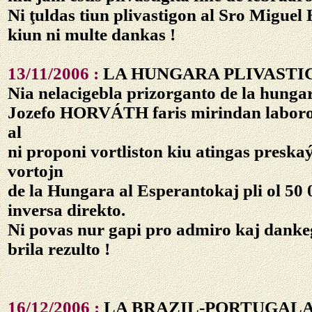
Ni ţuldas tiun plivastigon al
Sro Migue
kiun ni multe dankas !
13/11/2006 :
LA HUNGARA PLIVASTI
Nia nelacigebla prizorganto de la hunga
Jozefo HORVÁTH
faris mirindan laboro
al
ni proponi vortliston kiu atingas preska
vortojn
de la Hungara al Esperantokaj pli ol 50 
inversa direkto.
Ni povas nur gapi pro admiro kaj dankegi
brila rezulto !
16/12/2006 :
LA BRAZIL-PORTUGAL