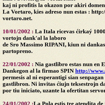
kaj ni profitis la okazon por akiri dom
La Vortaro, kies adreso nun estas : http:
vortaro.net.
10/01/2002 :
La Itala ricevas ćirkaý 1000
vortojn dank'al la laboro
de Sro Massimo RIPANI, kiun ni dankas 
partopreno.
22/01/2002 :
Nia gastlibro estas nun en 
Dankegon al la firmao SPIN
http://www.
permesis al ni esperantigi sian senpagan
gastlibron. Ni invitas ćiujn teksestrojn 
por tiu iniciato, uzante la ofertitan servo
24/01/2002 :
La Pola estis tre atendita de