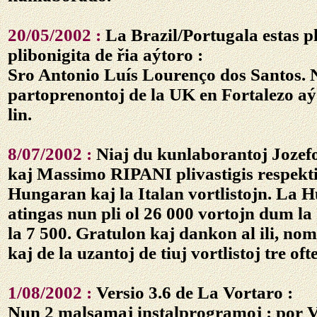
20/05/2002 :
La Brazil/Portugala estas pl
plibonigita de řia aýtoro :
Sro Antonio Luís Lourenço dos Santos. N
partoprenontoj de la UK en Fortalezo aý
lin.
8/07/2002 :
Niaj du kunlaborantoj Joz
kaj Massimo RIPANI plivastigis respekti
Hungaran kaj la Italan vortlistojn. La H
atingas nun pli ol 26 000 vortojn dum la
la 7 500. Gratulon kaj dankon al ili, no
kaj de la uzantoj de tiuj vortlistoj tre ofte
1/08/2002 :
Versio 3.6 de La Vortaro :
Nun 2 malsamaj instalprogramoj : por V