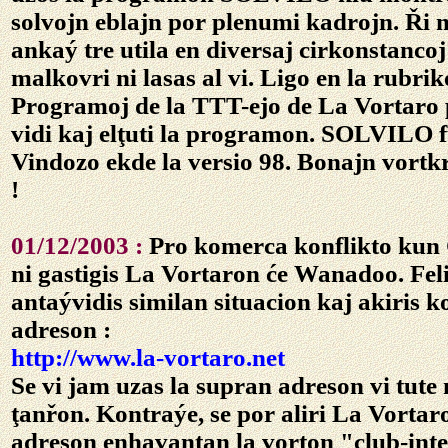
solvojn eblajn por plenumi kadrojn. Ři 
ankaý tre utila en diversaj cirkonstancoj
malkovri ni lasas al vi. Ligo en la rubrik
Programoj de la TTT-ejo de La Vortaro 
vidi kaj elţuti la programon. SOLVILO 
Vindozo ekde la versio 98. Bonajn vort
!
01/12/2003 :
Pro komerca konflikto kun 
ni gastigis La Vortaron će Wanadoo. Feli
antaývidis similan situacion kaj akiris 
adreson :
http://www.la-vortaro.net
Se vi jam uzas la supran adreson vi tute 
ţanřon. Kontraýe, se por aliri La Vortar
adreson enhavantan la vorton "club-inte