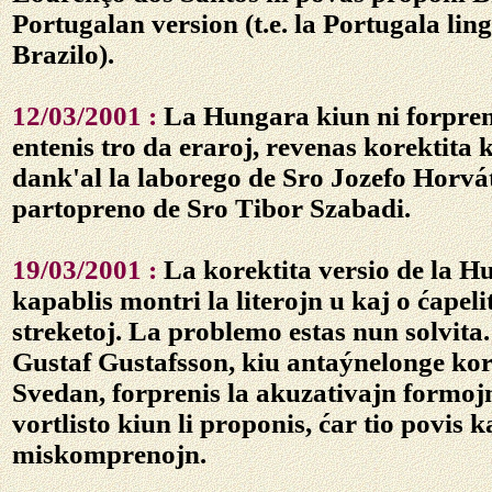
Portugalan version (t.e. la Portugala lin
Brazilo).
12/03/2001 :
La Hungara kiun ni forpreni
entenis tro da eraroj, revenas korektita k
dank'al la laborego de Sro Jozefo Horvá
partopreno de Sro Tibor Szabadi.
19/03/2001 :
La korektita versio de la H
kapablis montri la literojn u kaj o ćapeli
streketoj. La problemo estas nun solvita.
Gustaf Gustafsson, kiu antaýnelonge kor
Svedan, forprenis la akuzativajn formojn
vortlisto kiun li proponis, ćar tio povis k
miskomprenojn.