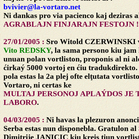
bvivier@la-vortaro.net
Ni dankas pro via pacienco kaj deziras al
AGRABLAJN FINJARAJN FESTOJN !
27/01/2005 :
Sro Witold CZERWINSKI ve
Vito REDSKY
, la sama persono kiu jam 
unuan polan vortliston, proponis al ni 
ćirkaý 5000 vortoj en ćiu tradukdirekto. 
pola estas la 2a plej ofte elţutata vortlist
Vortaro, ni certas ke
MULTAJ PERSONOJ APLAÝDOS JE 
LABORO
.
04/03/2005 :
Ni havas la plezuron anonci a
Serba estas nun disponebla. Gratulon al
Dimitrije JANICIC kiu kreis tiun vortlis