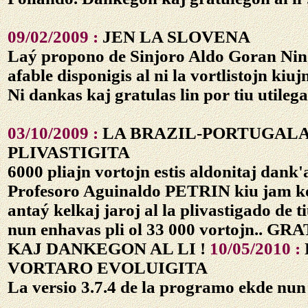
09/02/2009 :
JEN LA SLOVENA
Laý propono de Sinjoro Aldo Goran Nin
afable disponigis al ni la vortlistojn kiujn
Ni dankas kaj gratulas lin por tiu utilega
03/10/2009 :
LA BRAZIL-PORTUGAL
PLIVASTIGITA
6000 pliajn vortojn estis aldonitaj dank'
Profesoro Aguinaldo PETRIN kiu jam ko
antaý kelkaj jaroj al la plivastigado de ti
nun enhavas pli ol 33 000 vortojn.. 
KAJ DANKEGON AL LI !
10/05/2010 :
VORTARO EVOLUIGITA
La versio 3.7.4 de la programo ekde nun 