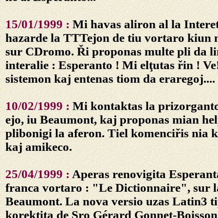
15/01/1999 :
Mi havas aliron al la Intere
hazarde la TTTejon de tiu vortaro kiun
sur CDromo. Ři proponas multe pli da li
interalie : Esperanto ! Mi elţutas řin ! Ve!
sistemon kaj entenas tiom da eraregoj....
10/02/1999 :
Mi kontaktas la prizorgant
ejo, iu Beaumont, kaj proponas mian he
plibonigi la aferon. Tiel komenciřis nia
kaj amikeco.
25/04/1999 :
Aperas renovigita Esperanta
franca vortaro : "Le Dictionnaire", sur 
Beaumont. La nova versio uzas Latin3 ti
korektita de Sro Gérard Gonnet-Boisso