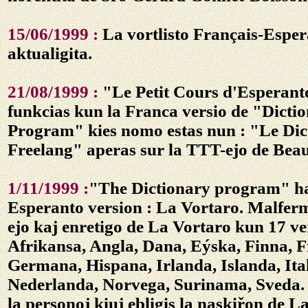
15/06/1999 :
La vortlisto Français-Esper
aktualigita.
21/08/1999 :
"Le Petit Cours d'Esperant
funkcias kun la Franca versio de "Dicti
Program" kies nomo estas nun : "Le Dic
Freelang" aperas sur la TTT-ejo de Bea
1/11/1999 :
"The Dictionary program" h
Esperanto version : La Vortaro. Malfer
ejo kaj enretigo de La Vortaro kun 17 ver
Afrikansa, Angla, Dana, Eýska, Finna, F
Germana, Hispana, Irlanda, Islanda, Ital
Nederlanda, Norvega, Surinama, Sveda.
la personoj kiuj ebligis la naskiřon de L