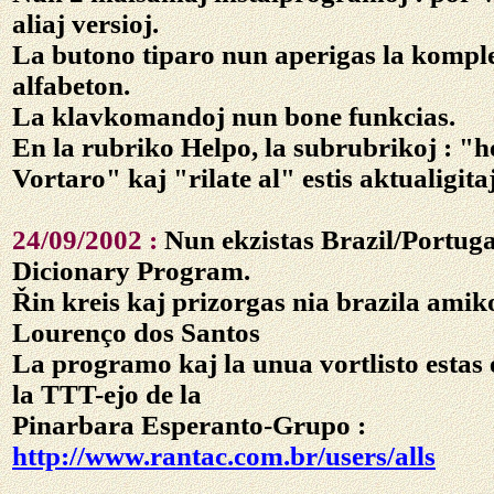
aliaj versioj.
La butono tiparo nun aperigas la kompl
alfabeton.
La klavkomandoj nun bone funkcias.
En la rubriko Helpo, la subrubrikoj : "h
Vortaro" kaj "rilate al" estis aktualigitaj
24/09/2002 :
Nun ekzistas Brazil/Portuga
Dicionary Program.
Řin kreis kaj prizorgas nia brazila ami
Lourenço dos Santos
La programo kaj la unua vortlisto estas 
la TTT-ejo de la
Pinarbara Esperanto-Grupo :
http://www.rantac.com.br/users/alls