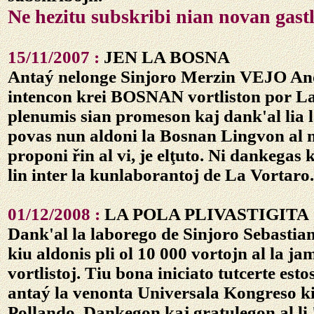
Ne hezitu subskribi nian novan gastl
15/11/2007 :
JEN LA BOSNA
Antaý nelonge Sinjoro Merzin VEJO Anon
intencon krei BOSNAN vortliston por La
plenumis sian promeson kaj dank'al lia l
povas nun aldoni la Bosnan Lingvon al n
proponi řin al vi, je elţuto. Ni dankegas
lin inter la kunlaborantoj de La Vortaro.
01/12/2008 :
LA POLA PLIVASTIGITA
Dank'al la laborego de Sinjoro Sebas
kiu aldonis pli ol 10 000 vortojn al la ja
vortlistoj. Tiu bona iniciato tutcerte esto
antaý la venonta Universala Kongreso k
Pollando. Dankegon kaj gratulegon al li 