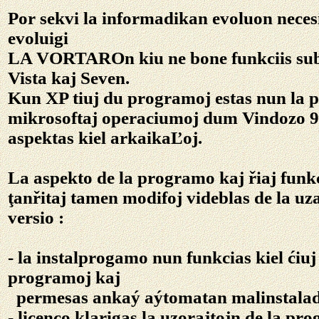
Por sekvi la informadikan evoluon neces
evoluigi
LA VORTAROn kiu ne bone funkciis su
Vista kaj Seven.
Kun XP tiuj du programoj estas nun la p
mikrosoftaj operaciumoj dum Vindozo 9
aspektas kiel arkaikaĽoj.
La aspekto de la programo kaj řiaj funkc
ţanřitaj tamen modifoj videblas de la uz
versio :
- la instalprogamo nun funkcias kiel ćiuj
programoj kaj
permesas ankaý aýtomatan malinstala
- licenco klarigas la uzorajtojn de la pr