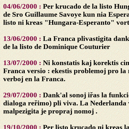
04/06/2000 :
Per krucado de la listo Hu
de Sro Guillaume Savoye kun nia Esper
listo ni kreas "Hungara-Esperanto" vor
13/06/2000 :
La Franca plivastigita dank
de la listo de Dominique Couturier
13/07/2000 :
Ni konstatis kaj korektis ci
Franca versio : ekestis problemoj pro la 
verboj en la Franca.
29/07/2000 :
Dank'al sonoj iřas la funkci
dialoga reřimo) pli viva. La Nederlanda v
malpezigita je propraj nomoj .
19/10/2000 :
Per listo krucado ni kreas 