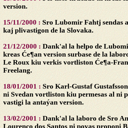
version.
15/11/2000 :
Sro Lubomir Fahtj sendas a
kaj plivastigon de la Slovaka.
21/12/2000 :
Dank'al la helpo de Lubomi
kreas Će¶an version surbase de la labor
Le Roux kiu verkis vortliston Će¶a-Fra
Freelang.
18/01/2001 :
Sro Karl-Gustaf Gustafsson
ni Svedan vortliston kiu permesas al ni p
vastigi la antaýan version.
13/02/2001 :
Dank'al la laboro de Sro A
Lourenço dos Santos ni povas proponi Br