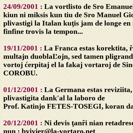
24/09/2001 :
La vortlisto de Sro Emanue
kiun ni miksis kun tiu de Sro Manuel Gio
plivastigi la Italan kuţis jam de longe en 
finfine trovis la tempon...
19/11/2001 :
La Franca estas korektita, ř
multajn duoblaĽojn, sed tamen pligrandi
vortoj ćerpitaj el la fakaj vortaroj de Si
COROBU.
01/12/2001 :
La Germana estas reviziita,
plivastigita dank'al la laboro de
Prof. Katinjo FETES-TOSEGI, koran dan
20/12/2001 :
Ni devis ţanři nian retadres
nun : bvivier@la-vortaro.net