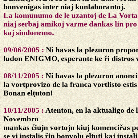
bonvenigas inter niaj kunlaborantoj.
La komunumo de le uzantoj de La Vortar
niaj serbaj amikoj varme dankas lin pro
kaj sindonemo.
09/06/2005 :
Ni havas la plezuron proponi
ludon
ENIGMO
, esperante ke ři distros 
08/11/2005 :
Ni havas la plezuron anonci 
la vortprovizo de la franca vortlisto estis 
Bonan elţuton!
10/11/2005 :
Atenton, en la aktualigo de 
Novembro
mankas ćiujn vortojn kiuj komenciřas per
se vi instalis řin bonvolu elţuti kaj instal