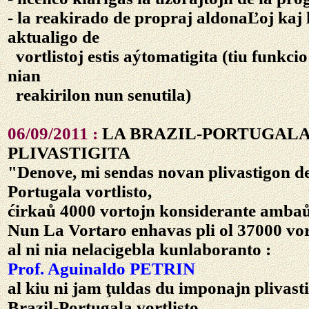
- la reakirado de propraj aldonaĽoj kaj l
aktualigo de
vortlistoj estis aýtomatigita (tiu funkci
nian
reakirilon nun senutila)
06/09/2011 :
LA BRAZIL-PORTUGAL
PLIVASTIGITA
"Denove, mi sendas novan plivastigon de
Portugala vortlisto,
ćirkaů 4000 vortojn konsiderante ambaů
Nun La Vortaro enhavas pli ol 37000 vor
al ni nia nelacigebla kunlaboranto :
Prof. Aguinaldo PETRIN
al kiu ni jam ţuldas du imponajn plivasti
Brazil-Portugala vortlisto.