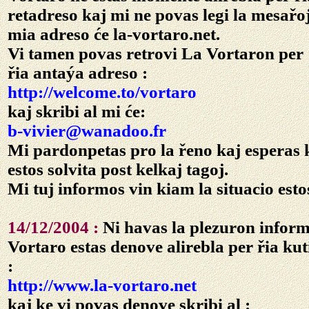
retadreso kaj mi ne povas legi la mesařoj
mia adreso će la-vortaro.net.
Vi tamen povas retrovi La Vortaron per
řia antaýa adreso :
http://welcome.to/vortaro
kaj skribi al mi će:
b-vivier@wanadoo.fr
Mi pardonpetas pro la řeno kaj esperas 
estos solvita post kelkaj tagoj.
Mi tuj informos vin kiam la situacio estos
14/12/2004 :
Ni havas la plezuron inform
Vortaro estas denove alirebla per řia ku
:
http://www.la-vortaro.net
kaj ke vi povas denove skribi al :