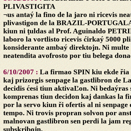
PLIVASTIGITA
¬us antaý la fino de la jaro ni ricevis ne
plivastigon de la BRAZIL-PORTUGALA 
kiun ni ţuldas al
Prof. Aguinaldo PETR
laboro la vortlisto ricevis ćirkaý 5000 pl
konsiderante ambaý direktojn. Ni multe 
neatendita avofrosto por tiu belega dona
6/10/2007 :
La firmao SPIN kiu ekde řia 
kaj prizorgis senpage la gastlibron de L
decidis ćesi tiun aktivaĽon. Ni bedaýras
komprenas tiun decidon kaj dankas la 
por la servo kiun ři ofertis al ni senpage
tempo. Ni trovis propran solvon por anst
malnovan gastlibron sen perdi la jam reg
subskribojn.