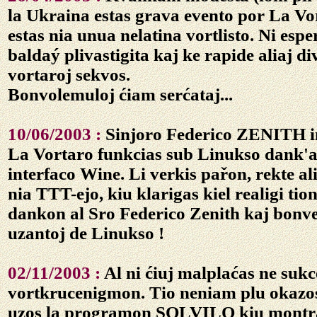
la Ukraina estas grava evento por La Vor
estas nia unua nelatina vortlisto. Ni esper
baldaý plivastigita kaj ke rapide aliaj di
vortaroj sekvos.
Bonvolemuloj ćiam serćataj...
10/06/2003 :
Sinjoro Federico ZENITH i
La Vortaro funkcias sub Linukso dank'a
interfaco Wine. Li verkis pařon, rekte al
nia TTT-ejo, kiu klarigas kiel realigi tio
dankon al Sro Federico Zenith kaj bonve
uzantoj de Linukso !
02/11/2003 :
Al ni ćiuj malplaćas ne sukc
vortkrucenigmon. Tio neniam plu okazos 
uzos la programon SOLVILO kiu montra