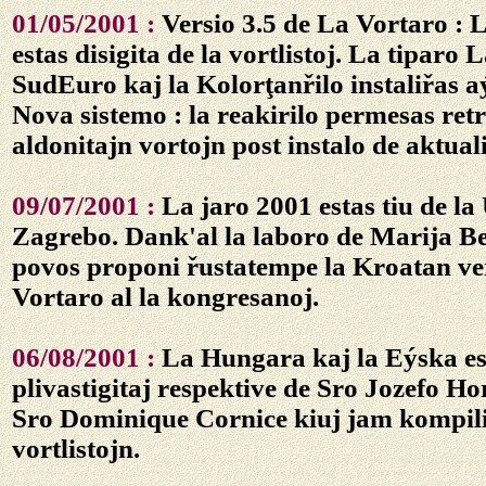
01/05/2001 :
Versio 3.5 de La Vortaro :
estas disigita de la vortlistoj. La tiparo
SudEuro kaj la Kolorţanřilo instaliřas a
Nova sistemo : la reakirilo permesas ret
aldonitajn vortojn post instalo de aktuali
09/07/2001 :
La jaro 2001 estas tiu de la
Zagrebo. Dank'al la laboro de Marija Be
povos proponi řustatempe la Kroatan ve
Vortaro al la kongresanoj.
06/08/2001 :
La Hungara kaj la Eýska es
plivastigitaj respektive de Sro Jozefo Ho
Sro Dominique Cornice kiuj jam kompili
vortlistojn.