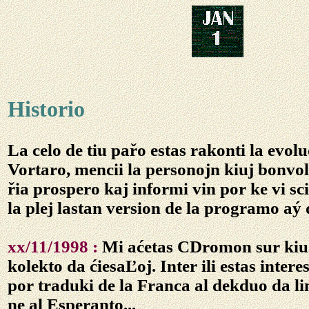
Historio
La celo de tiu pařo estas rakonti la evol
Vortaro, mencii la personojn kiuj bonvol
řia prospero kaj informi vin por ke vi sc
la plej lastan version de la programo aý d
xx/11/1998 :
Mi aćetas CDromon sur kiu 
kolekto da ćiesaĽoj. Inter ili estas inte
por traduki de la Franca al dekduo da l
ne al Esperanto...