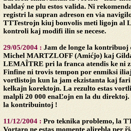
baldaý ne plu estos valida. Ni rekomendas
registri la supran adreson en via navigilo
TTTestrojn kiuj bonvolis meti ligojn al 
kontroli kaj modifi ilin se necese.
29/05/2004 :
Jam de longe la kontribuoj d
Michel MARTZLOFF (Amićjo) kaj Gild
LEMAÎTRE pri la franca atendis ke ni zo
Finfine ni trovis tempon por enmiksi ilia
vortlistojn kun la jam ekzistanta kaj fari 
kelkajn korektojn. La rezulto estas vortli
malpli 20 000 enaĽojn en la du direktoj
la kontribuintoj !
11/12/2004 :
Pro teknika problemo, la T
Vortaro ne estas momente alirebla per ř