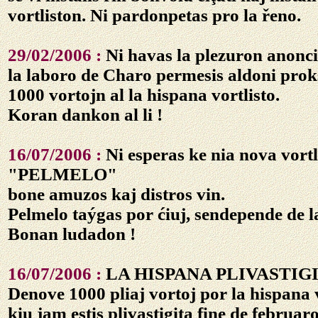
vortliston. Ni pardonpetas pro la řeno.
29/02/2006 :
Ni havas la plezuron anonci 
la laboro de Charo permesis aldoni pr
1000 vortojn al la hispana vortlisto.
Koran dankon al li !
16/07/2006 :
Ni esperas ke nia nova vort
"PELMELO"
bone amuzos kaj distros vin.
Pelmelo taýgas por ćiuj, sendepende de la
Bonan ludadon !
16/07/2006 :
LA HISPANA PLIVASTIG
Denove 1000 pliaj vortoj por la hispana v
kiu jam estis plivastigita fine de februar