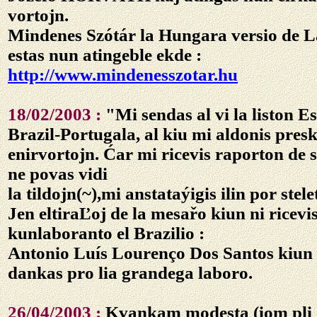
vortojn.
Mindenes Szótár la Hungara versio de L
estas nun atingeble ekde :
http://www.mindenesszotar.hu
18/02/2003 :
"Mi sendas al vi la liston
Es
Brazil-Portugala
, al kiu mi aldonis pres
enirvortojn. Ćar mi ricevis raporton de
ne povas vidi
la tildojn(~),mi anstataýigis ilin por stele
Jen eltiraĽoj de la mesařo kiun ni ricevi
kunlaboranto el Brazilio :
Antonio Luís Lourenço Dos Santos
kiun 
dankas pro lia grandega laboro.
26/04/2003 :
Kvankam modesta (iom pli o