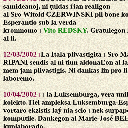
samideanoj, ni ţuldas řian realigon
al Sro Witold CZERWINSKI pli bone ko
Esperantio sub la verda
kromnomo :
Vito REDSKY
. Gratulegon
al li.
12/03/2002 :
La Itala plivastigita : Sro 
RIPANI sendis al ni tiun aldonaĽon al la 
mem jam plivastigis. Ni dankas lin pro li
laboremo.
10/04/2002 :
: la Luksemburga, vera uni
kolekto.Tiel ampleksa Luksemburga-Es
vortaro ekzistis laý nia scio : nek surpap
komputile. Dankegon al Marie-José BE
kunlaborado.