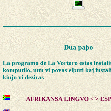
Dua paþo
La programo de La Vortaro estas instalit
komputilo, nun vi povas elþuti kaj instali
kiujn vi deziras
AFRIKANSA LINGVO < > E