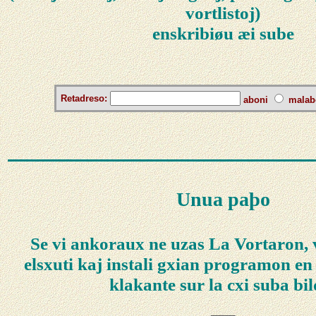
vortlistoj)
enskribiøu æi sube
Retadreso:
aboni
malab
Unua paþo
Se vi ankoraux ne uzas La Vortaron, 
elsxuti kaj instali gxian programon en
klakante sur la cxi suba bil