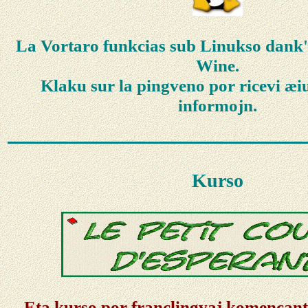
La Vortaro funkcias sub Linukso dank
Wine.
Klaku sur la pingveno por ricevi æi
informojn.
Kurso
Eta kurso por franclingvaj komencant